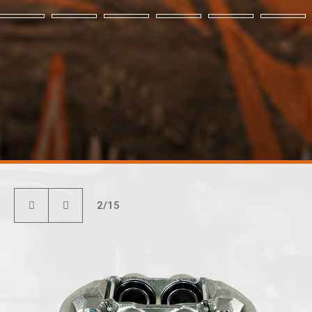
3
/
15